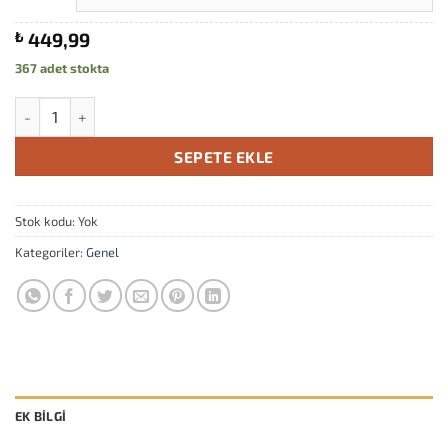
₺
449,99
367 adet stokta
Cennet Hurması Kuru Lüks (Jumbo boy) Miktar Seçiniz adet
SEPETE EKLE
Stok kodu:
Yok
Kategoriler:
Genel
EK BILGI