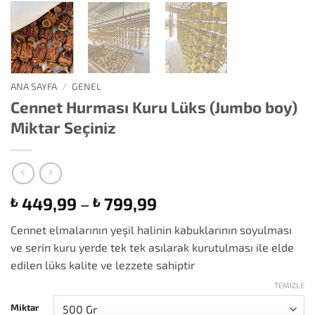
ANA SAYFA
/
GENEL
Cennet Hurması Kuru Lüks (Jumbo boy)
Miktar Seçiniz
Fiyat
449,99
–
799,99
₺
₺
aralığı:
Cennet elmalarının yeşil halinin kabuklarının soyulması
₺ 449,99
ve serin kuru yerde tek tek asılarak kurutulması ile elde
-
edilen lüks kalite ve lezzete sahiptir
₺ 799,99
TEMIZLE
Miktar