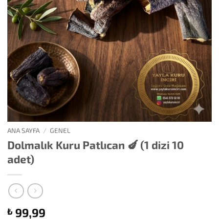
ANA SAYFA
/
GENEL
Dolmalık Kuru Patlıcan 🍆 (1 dizi 10
adet)
99,99
₺