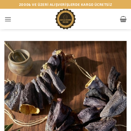
İçeriğe
2000₺ VE ÜZERI ALIŞVERIŞLERDE KARGO ÜCRETSİZ
atla