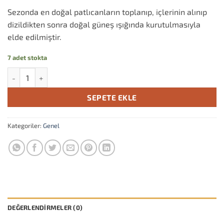
Sezonda en doğal patlıcanların toplanıp, içlerinin alınıp
dizildikten sonra doğal güneş ışığında kurutulmasıyla
elde edilmiştir.
7 adet stokta
Dolmalık Kuru Patlıcan 🍆 (1 dizi 10 adet) adet
SEPETE EKLE
Kategoriler:
Genel
DEĞERLENDIRMELER (0)