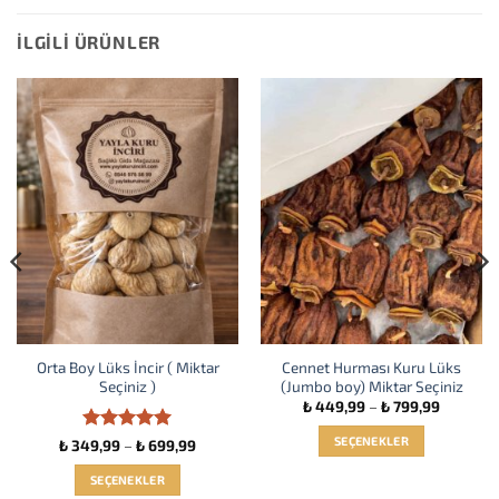
İLGILI ÜRÜNLER
Orta Boy Lüks İncir ( Miktar
Cennet Hurması Kuru Lüks
Seçiniz )
(Jumbo boy) Miktar Seçiniz
Fiyat
₺
449,99
–
₺
799,99
aralığı:
₺ 449,99
SEÇENEKLER
5 üzerinden
Fiyat
₺
349,99
–
₺
699,99
-
aralığı:
5
oy aldı
₺ 799,99
Bu
99
₺ 349,99
SEÇENEKLER
-
ürünün